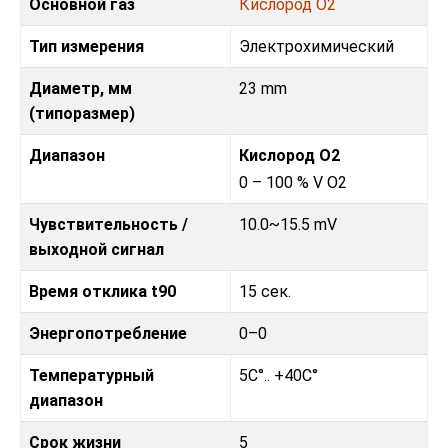
Основной газ
Кислород O2
Тип измерения
Электрохимический
Диаметр, мм
23 mm
(типоразмер)
Диапазон
Кислород O2
0 – 100 % V O2
Чувствительность /
10.0~15.5 mV
выходной сигнал
Время отклика t90
15 сек.
Энергопотребление
0–0
Температурный
5C°.. +40C°
диапазон
Срок жизни
5