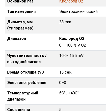
Основной газ
Кислород O2
Тип измерения
Электрохимический
Диаметр, мм
28 mm
(типоразмер)
Диапазон
Кислород O2
0 – 100 % V O2
Чувствительность /
10.0~15.5 mV
выходной сигнал
Время отклика t90
15 сек.
Энергопотребление
0–0
Температурный
5C°.. +40C°
диапазон
Срок жизни
5