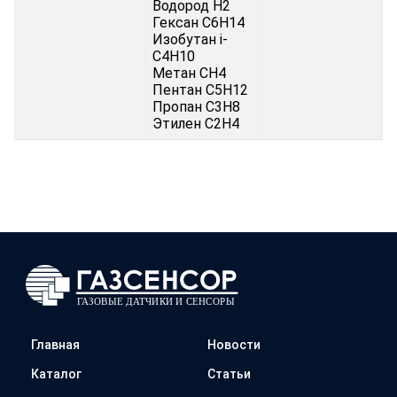
Водород H2
Гексан C6H14
Изобутан i-
C4H10
Метан CH4
Пентан C5H12
Пропан C3H8
Этилен С2H4
Главная
Новости
Каталог
Статьи