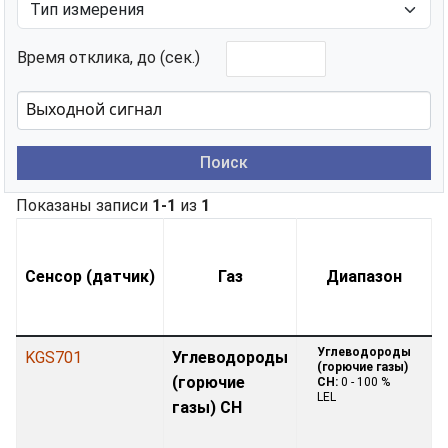
Время отклика, до (сек.)
Поиск
Показаны записи
1-1
из
1
Сенсор (датчик)
Газ
Диапазон
Углеводороды
KGS701
Углеводороды
(горючие газы)
(горючие
CH:
0 - 100 %
LEL
газы) CH