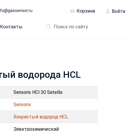
nfo@gassensor.ru
Корзина
Войти
Контакты
истый водорода HCL
Sensorix HCl 30 Satellix
Sensorix
Хлористый водород HCL
Электрохимический