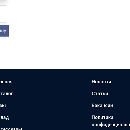
ину
авная
Новости
талог
Статьи
азы
Вакансии
клад
Политика
конфиденциальн
ксессуары