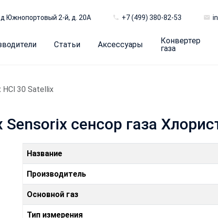
д Южнопортовый 2-й, д. 20А
+7 (499) 380-82-53
i
Конвертер
зводители
Статьи
Аксессуары
газа
 HCl 30 Satellix
lix Sensorix сенсор газа Хлор
Название
Производитель
Основной газ
Тип измерения