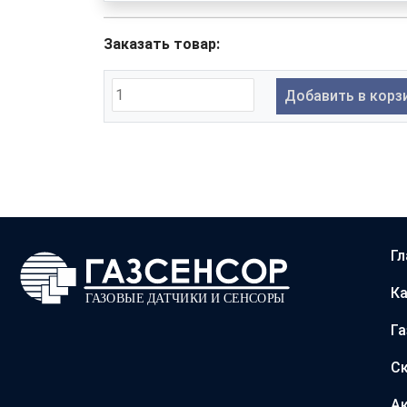
Заказать товар:
Добавить в корз
Гл
Ка
Г
С
А