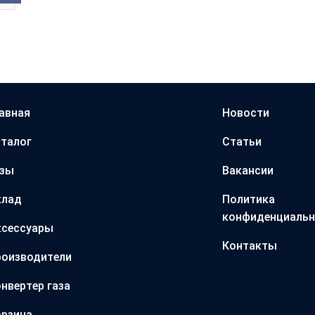
авная
Новости
талог
Статьи
азы
Вакансии
клад
Политика
конфиденциальн
ксессуары
Контакты
оизводители
нвертер газа
рзина