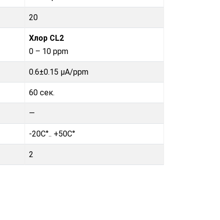
20
Хлор CL2
0 – 10 ppm
0.6±0.15 µA/ppm
60 сек.
—
-20C°.. +50C°
2