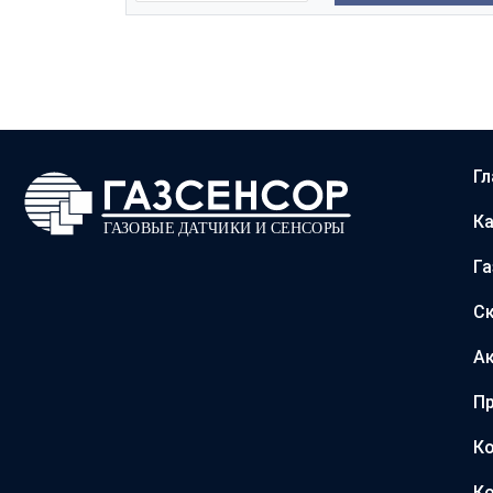
Гл
Ка
Г
С
А
Пр
Ко
Ко