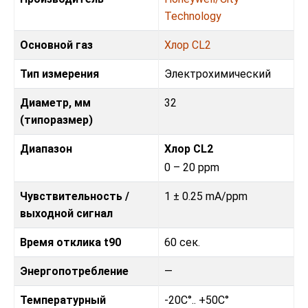
Technology
Основной газ
Хлор CL2
Тип измерения
Электрохимический
Диаметр, мм
32
(типоразмер)
Диапазон
Хлор CL2
0 – 20 ppm
Чувствительность /
1 ± 0.25 mA/ppm
выходной сигнал
Время отклика t90
60 сек.
Энергопотребление
—
Температурный
-20C°.. +50C°