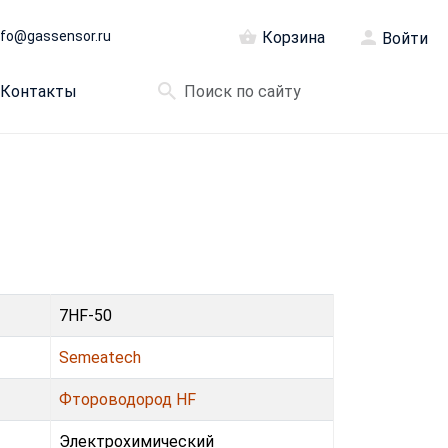
nfo@gassensor.ru
Корзина
Войти
Контакты
7HF-50
Semeatech
Фтороводород HF
Электрохимический