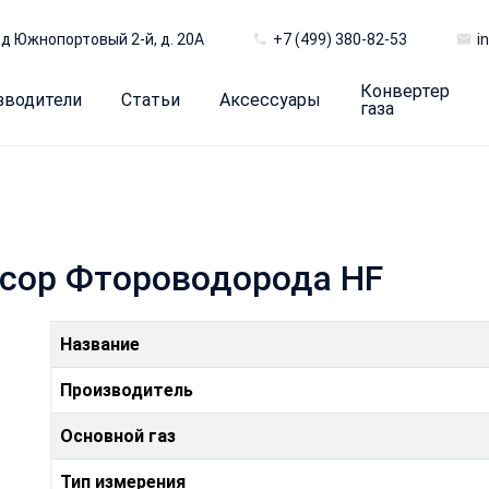
д Южнопортовый 2-й, д. 20А
+7 (499) 380-82-53
i
Конвертер
зводители
Статьи
Аксессуары
газа
нсор Фтороводорода HF
Название
Производитель
Основной газ
Тип измерения