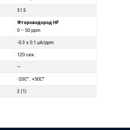
31.5
Фтороводород HF
0 – 50 ppm
-0.3 ± 0.1 μA/ppm
120 сек.
—
-20C°.. +50C°
2 (1)