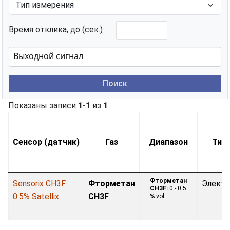
Время отклика, до (сек.)
Поиск
Показаны записи
1-1
из
1
Сенсор (датчик)
Газ
Диапазон
Тип
Фторметан
Sensorix CH3F
Фторметан
Электр
CH3F:
0 - 0.5
0.5% Satellix
CH3F
% vol