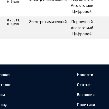
0 - 5 ppm
Аналоговый
Цифровой
Фтор F2:
Электрохимический
Первичный
0 - 5 ppm
Аналоговый
Цифровой
авная
Новости
талог
Статьи
азы
Вакансии
клад
Политика