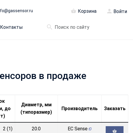
nfo@gassensor.ru
Корзина
Войти
Контакты
сенсоров в продаже
ок
Диаметр, мм
и, до
Производитель
Заказать
(типоразмер)
ет)
2 (1)
20.0
EC Sense