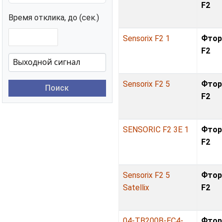
F2
Время отклика, до (сек.)
Sensorix F2 1
Фтор
F2
Sensorix F2 5
Фтор
Поиск
F2
SENSORIC F2 3E 1
Фтор
F2
Sensorix F2 5
Фтор
Satellix
F2
04-TB200B-EC4-
Фтор