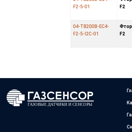
F2-5-01
F2
04-TB200B-EC4-
Фтор
F2-5-I2C-01
F2
Гл
Ка
Г
С