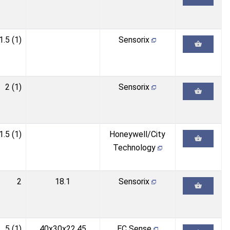
1.5 (1)
Sensorix
2 (1)
Sensorix
1.5 (1)
Honeywell/City
Technology
2
18.1
Sensorix
5 (1)
40x30x22.45
EC Sense