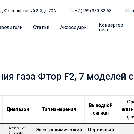
д Южнопортовый 2-й, д. 20А
+7 (499) 380-82-53
i
Конвертер
зводители
Статьи
Аксессуары
газа
ия газа Фтор F2, 7 моделей 
Ср
Выходной
Диапазон
Тип измерения
жизн
сигнал
(л
Фтор F2:
Электрохимический
Первичный
0 - 5 ppm