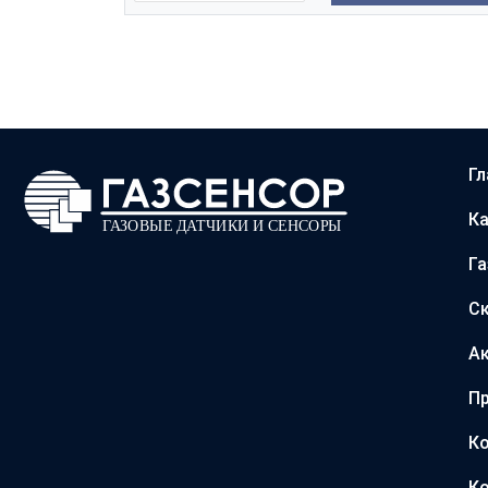
Гл
Ка
Г
С
А
Пр
Ко
Ко