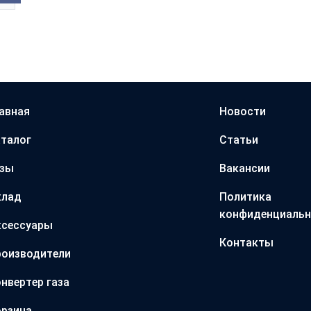
авная
Новости
талог
Статьи
азы
Вакансии
клад
Политика
конфиденциальн
ксессуары
Контакты
оизводители
нвертер газа
рзина