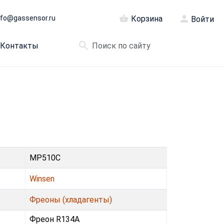
nfo@gassensor.ru
Корзина
Войти
Контакты
MP510C
Winsen
Фреoны (хладагенты)
Фреон R134A