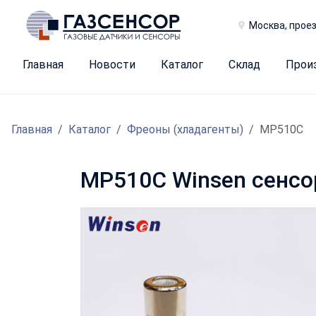
Москва, проез
Главная
Новости
Каталог
Склад
Прои
Главная
Каталог
Фреoны (хладагенты)
MP510C
MP510C Winsen сенсо