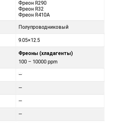
Фреон R290
Фреон R32
Фреон R410А
Полупроводниковый
9.05×12.5
Фреoны (хладагенты)
100 – 10000 ppm
—
—
—
—