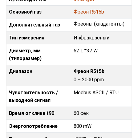
Основной газ
Фреон R515b
Фреoны (хладагенты)
Дополнительный газ
Тип измерения
Инфракрасный
Диаметр, мм
62 L *37 W
(типоразмер)
Диапазон
Фреон R515b
0 – 2000 ppm
Чувствительность /
Modbus ASCII / RTU
выходной сигнал
Время отклика t90
60 сек.
Энергопотребление
800 mW