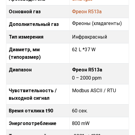
Основной газ
Фреон R513a
Фреoны (хладагенты)
Дополнительный газ
Тип измерения
Инфракрасный
Диаметр, мм
62 L *37 W
(типоразмер)
Диапазон
Фреон R513a
0 – 2000 ppm
Чувствительность /
Modbus ASCII / RTU
выходной сигнал
Время отклика t90
60 сек.
Энергопотребление
800 mW