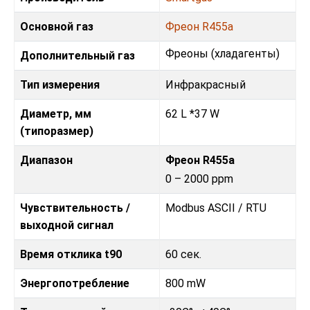
Основной газ
Фреон R455a
Фреoны (хладагенты)
Дополнительный газ
Тип измерения
Инфракрасный
Диаметр, мм
62 L *37 W
(типоразмер)
Диапазон
Фреон R455a
0 – 2000 ppm
Чувствительность /
Modbus ASCII / RTU
выходной сигнал
Время отклика t90
60 сек.
Энергопотребление
800 mW