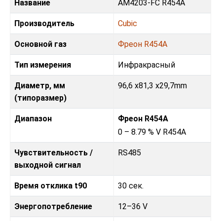
Название
AM4203-FC R454A
Производитель
Cubic
Основной газ
Фреон R454A
Тип измерения
Инфракрасный
Диаметр, мм
96,6 х81,3 х29,7mm
(типоразмер)
Диапазон
Фреон R454A
0 – 8.79 % V R454A
Чувствительность /
RS485
выходной сигнал
Время отклика t90
30 сек.
Энергопотребление
12–36 V