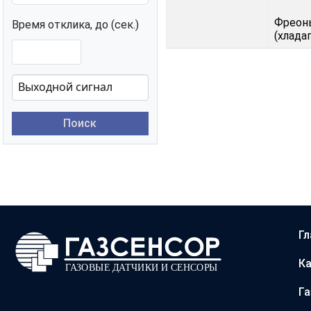
Фреoн
Время отклика, до (сек.)
(хлада
Поиск
Гл
Ка
Г