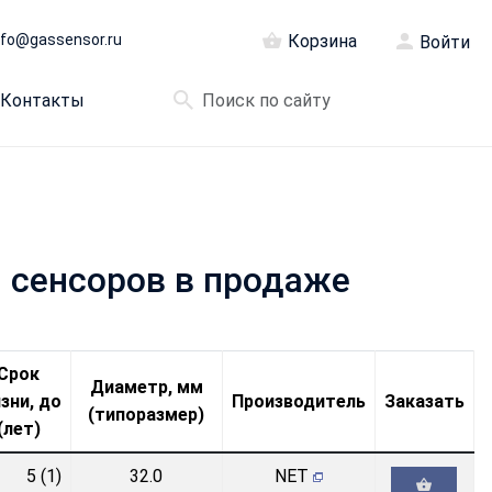
nfo@gassensor.ru
Корзина
Войти
Контакты
й сенсоров в продаже
Срок
Диаметр, мм
зни, до
Производитель
Заказать
(типоразмер)
(лет)
5 (1)
32.0
NET