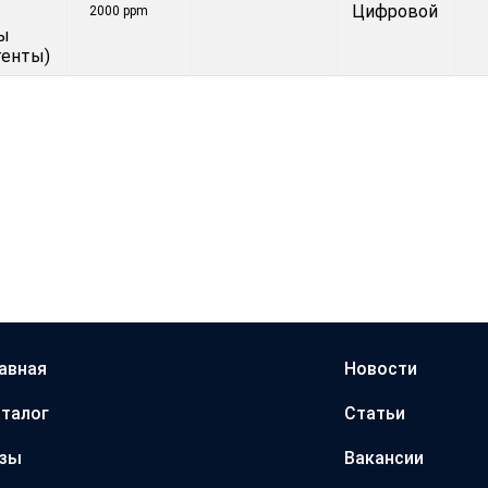
Цифровой
2000 ppm
ы
генты)
авная
Новости
талог
Статьи
азы
Вакансии