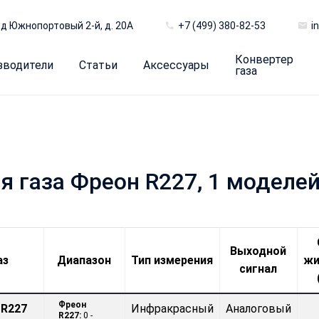
д Южнопортовый 2-й, д. 20А
+7 (499) 380-82-53
i
Конвертер
зводители
Статьи
Аксессуары
газа
 газа Фреон R227, 1 моделе
Выходной
аз
Диапазон
Тип измерения
жи
сигнал
Фреон
 R227
Инфракрасный
Аналоговый
R227:
0 -