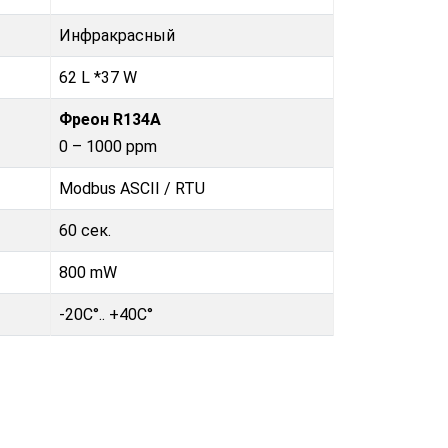
Инфракрасный
62 L *37 W
Фреон R134A
0 – 1000 ppm
Modbus ASCII / RTU
60 сек.
800 mW
-20C°.. +40C°