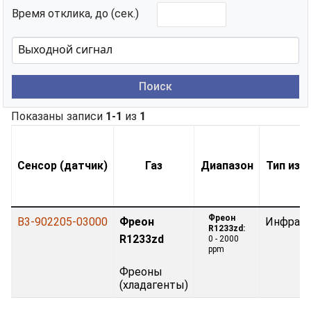
Время отклика, до (сек.)
Поиск
Показаны записи
1-1
из
1
Сенсор (датчик)
Газ
Диапазон
Тип изм
Фреон
B3-902205-03000
Фреон
Инфрак
R1233zd:
R1233zd
0 - 2000
ppm
Фреoны
(хладагенты)