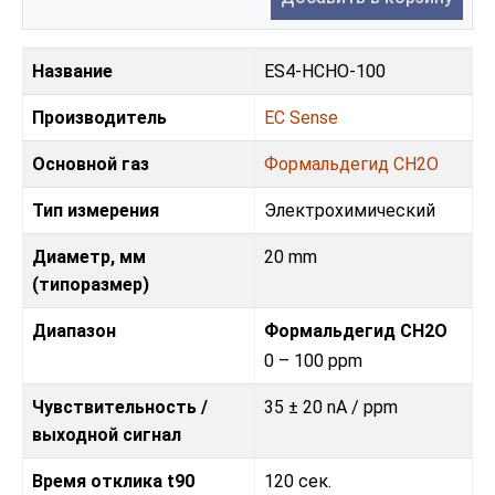
Название
ES4-HCHO-100
Производитель
EC Sense
Основной газ
Формальдегид CH2O
Тип измерения
Электрохимический
Диаметр, мм
20 mm
(типоразмер)
Диапазон
Формальдегид CH2O
0 – 100 ppm
Чувствительность /
35 ± 20 nA / ppm
выходной сигнал
Время отклика t90
120 сек.