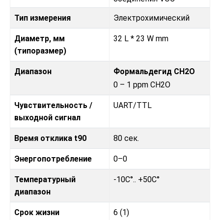
Тип измерения
Электрохимический
Диаметр, мм
32 L * 23 W mm
(типоразмер)
Диапазон
Формальдегид CH2O
0 – 1 ppm CH2O
Чувствительность /
UART/TTL
выходной сигнал
Время отклика t90
80 сек.
Энергопотребление
0–0
Температурный
-10C°.. +50C°
диапазон
Срок жизни
6 (1)