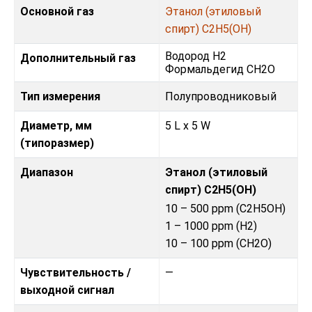
Основной газ
Этанол (этиловый
спирт) C2H5(OH)
Водород H2
Дополнительный газ
Формальдегид CH2O
Тип измерения
Полупроводниковый
Диаметр, мм
5 L x 5 W
(типоразмер)
Диапазон
Этанол (этиловый
спирт) C2H5(OH)
10 – 500 ppm (C2H5OH)
1 – 1000 ppm (H2)
10 – 100 ppm (CH2O)
Чувствительность /
—
выходной сигнал