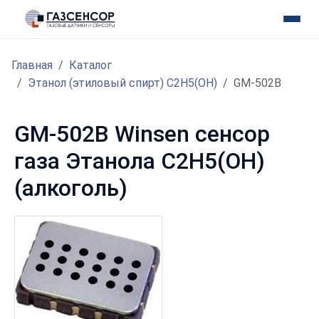
Главная
Каталог
Этанол (этиловый спирт) C2H5(OH)
GM-502B
GM-502B Winsen сенсор
газа Этанола C2H5(OH)
(алкоголь)