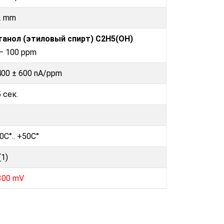
2 mm
танол (этиловый спирт) C2H5(OH)
 – 100 ppm
400 ± 600 nA/ppm
 сек.
0C°.. +50C°
(1)
300 mV