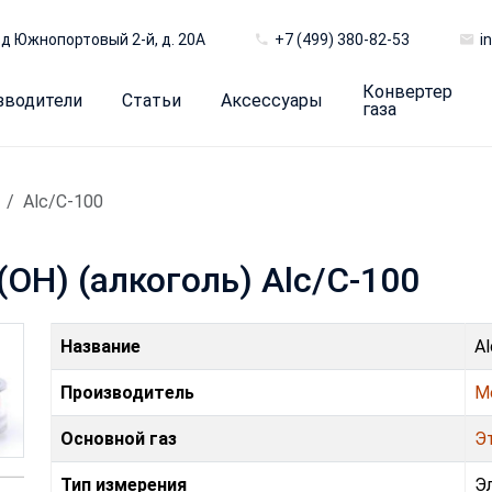
д Южнопортовый 2-й, д. 20А
+7 (499) 380-82-53
i
Конвертер
зводители
Статьи
Аксессуары
газа
Alc/C-100
OH) (алкоголь) Alc/C-100
Название
A
Производитель
M
Основной газ
Э
Тип измерения
Э