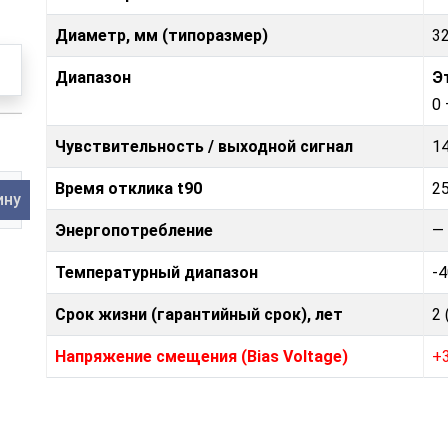
Диаметр, мм (типоразмер)
3
Диапазон
Э
0
Чувствительность / выходной сигнал
1
Время отклика t90
25
ину
Энергопотребление
—
Температурный диапазон
-4
Срок жизни (гарантийный срок), лет
2 
Напряжение смещения (Bias Voltage)
+