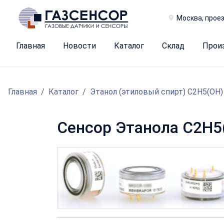
Москва, проез
Главная
Новости
Каталог
Склад
Прои
Главная
Каталог
Этанол (этиловый спирт) C2H5(OH)
Сенсор Этанола C2H5(