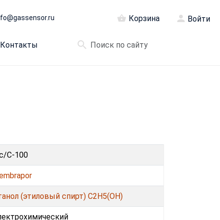
nfo@gassensor.ru
Корзина
Войти
Контакты
lc/C-100
embrapor
танол (этиловый спирт) C2H5(OH)
лектрохимический