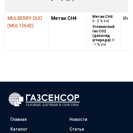
Метан CH4:
MULBERRY DUO
Метан CH4
Инф
0 - 5 % Vol.
(MUL13642)
Углекислый
газ CO2
(диоксид
углерода):
0
- 1 % Vol.
Главная
Новости
Каталог
Статьи