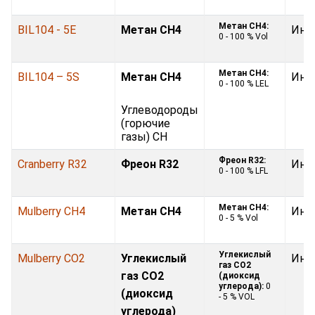
Метан CH4:
BIL104 - 5E
Метан CH4
Инф
0 - 100 % Vol
Метан CH4:
BIL104 – 5S
Метан CH4
Инф
0 - 100 % LEL
Углеводороды
(горючие
газы) CH
Фреон R32:
Cranberry R32
Фреон R32
Инф
0 - 100 % LFL
Метан CH4:
Mulberry CH4
Метан CH4
Инф
0 - 5 % Vol
Углекислый
Mulberry CO2
Углекислый
Инф
газ CO2
газ CO2
(диоксид
углерода):
0
(диоксид
- 5 % VOL
углерода)