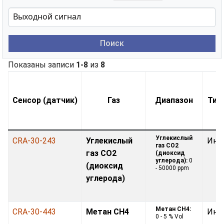
Поиск
Показаны записи
1-8
из
8
Сенсор (датчик)
Газ
Диапазон
Тип
Углекислый
CRA-30-243
Углекислый
Инф
газ CO2
газ CO2
(диоксид
углерода):
0
(диоксид
- 50000 ppm
углерода)
Метан CH4:
CRA-30-443
Метан CH4
Инф
0 - 5 % Vol