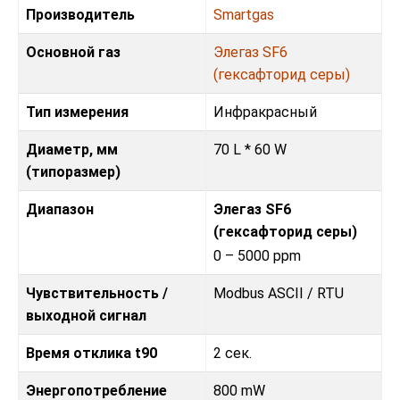
Производитель
Smartgas
Основной газ
Элегаз SF6
(гексафторид серы)
Тип измерения
Инфракрасный
Диаметр, мм
70 L * 60 W
(типоразмер)
Диапазон
Элегаз SF6
(гексафторид серы)
0 – 5000 ppm
Чувствительность /
Modbus ASCII / RTU
выходной сигнал
Время отклика t90
2 сек.
Энергопотребление
800 mW