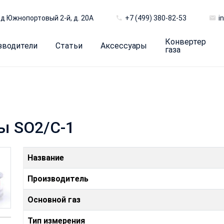
д Южнопортовый 2-й, д. 20А
+7 (499) 380-82-53
i
Конвертер
зводители
Статьи
Аксессуары
газа
ы SO2/C-1
Название
Производитель
Основной газ
Тип измерения