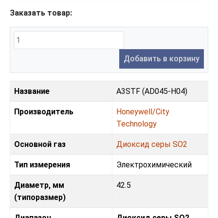
Заказать товар:
Добавить в корзину
Название
A3STF (AD045-H04)
Производитель
Honeywell/City
Technology
Основной газ
Диоксид серы SO2
Тип измерения
Электрохимический
Диаметр, мм
42.5
(типоразмер)
Диапазон
Диоксид серы SO2