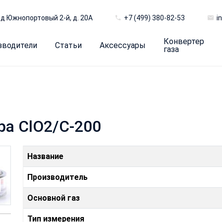
д Южнопортовый 2-й, д. 20А
+7 (499) 380-82-53
i
Конвертер
зводители
Статьи
Аксессуары
газа
ра ClO2/C-200
Название
Производитель
Основной газ
Тип измерения