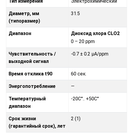
Тип измерения
Электрохимический
Диаметр, мм
31.5
(типоразмер)
Диапазон
Диоксид хлора CLO2
0 – 20 ppm
Чувствительность /
-0.7 ± 0.2 μA/ppm
выходной сигнал
Время отклика t90
60 сек.
Энергопотребление
—
Температурный
-20C°.. +50C°
диапазон
Срок жизни
2 (1)
(гарантийный срок), лет