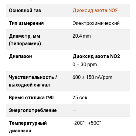
Основной газ
Диоксид азота NO2
Тип измерения
Электрохимический
Диаметр, мм
20.4 mm
(типоразмер)
Диапазон
Диоксид азота NO2
0 – 30 ppm
Чувствительность /
600 ± 150 nA/ppm
выходной сигнал
Время отклика t90
25 сек.
Энергопотребление
—
Температурный
-20C°.. +50C°
диапазон