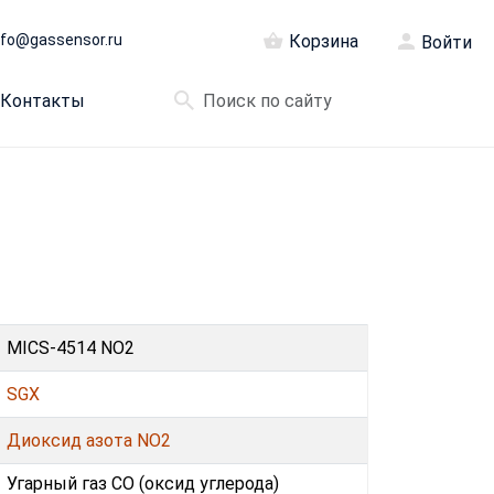
nfo@gassensor.ru
Корзина
Войти
Контакты
MICS-4514 NO2
SGX
Диоксид азота NO2
Угарный газ CO (оксид углерода)