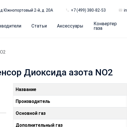
д Южнопортовый 2-й, д. 20А
+7 (499) 380-82-53
i
Конвертер
зводители
Статьи
Аксессуары
газа
NO2
енсор Диоксида азота NO2
Название
Производитель
Основной газ
Дополнительный газ