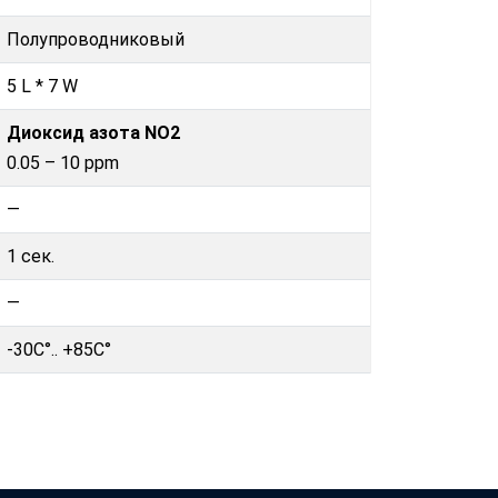
Полупроводниковый
5 L * 7 W
Диоксид азота NO2
0.05 – 10 ppm
—
1 сек.
—
-30C°.. +85C°