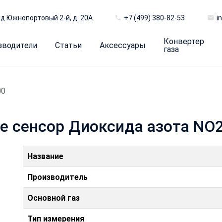
д Южнопортовый 2-й, д. 20А
+7 (499) 380-82-53
i
Конвертер
зводители
Статьи
Аксессуары
газа
00
se сенсор Диоксида азота NO
Название
Производитель
Основной газ
Тип измерения