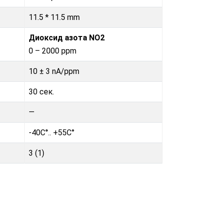
11.5 * 11.5 mm
Диоксид азота NO2
0 – 2000 ppm
10 ± 3 nA/ppm
30 сек.
—
-40C°.. +55C°
3 (1)