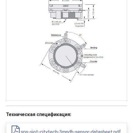
Техническая спецификация:
sps-siot-citytech-3mndh-sensor-datasheet.pdf