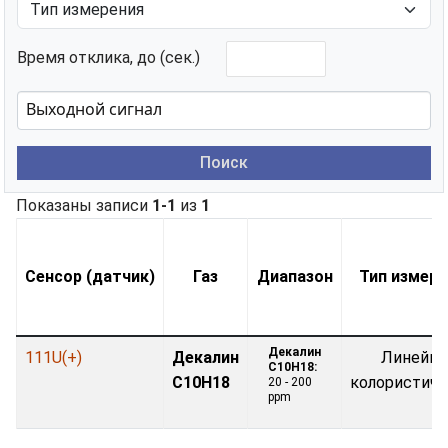
Время отклика, до (сек.)
Поиск
Показаны записи
1-1
из
1
Сенсор (датчик)
Газ
Диапазон
Тип измере
Декалин
111U(+)
Декалин
Линейно
C10H18:
C10H18
колористиче
20 - 200
ppm