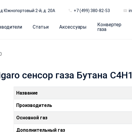
д Южнопортовый 2-й, д. 20А
+7 (499) 380-82-53
i
Конвертер
зводители
Статьи
Аксессуары
газа
0
garo сенсор газа Бутана C4H
Название
Производитель
Основной газ
Дополнительный газ