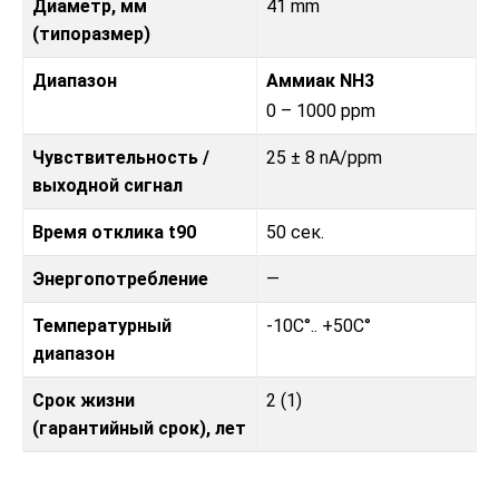
Диаметр, мм
41 mm
(типоразмер)
Диапазон
Аммиак NH3
0 – 1000 ppm
Чувствительность /
25 ± 8 nA/ppm
выходной сигнал
Время отклика t90
50 сек.
Энергопотребление
—
Температурный
-10C°.. +50C°
диапазон
Срок жизни
2 (1)
(гарантийный срок), лет