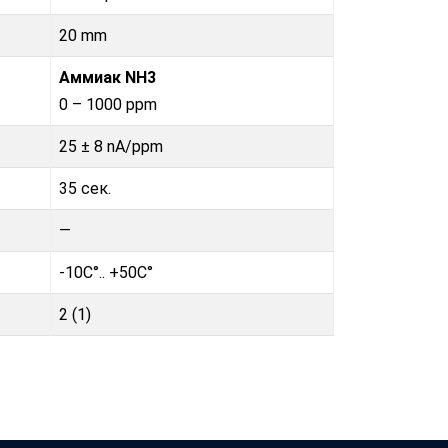
20 mm
Аммиак NH3
0 – 1000 ppm
25 ± 8 nA/ppm
35 сек.
—
-10C°.. +50C°
2 (1)