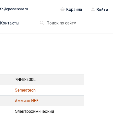
nfo@gassensor.ru
Корзина
Войти
Контакты
7NH3-200L
Semeatech
Аммиак NH3
Электрохимический