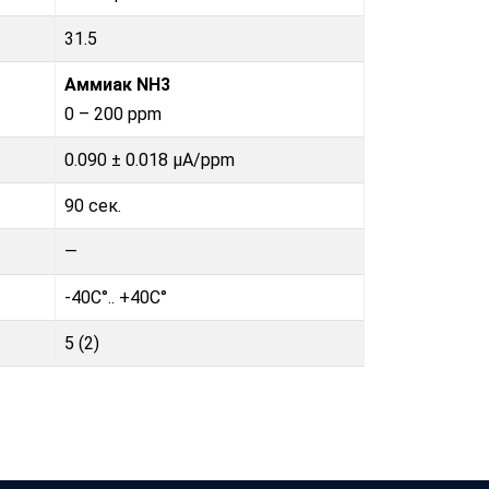
31.5
Аммиак NH3
0 – 200 ppm
0.090 ± 0.018 μA/ppm
90 сек.
—
-40C°.. +40C°
5 (2)