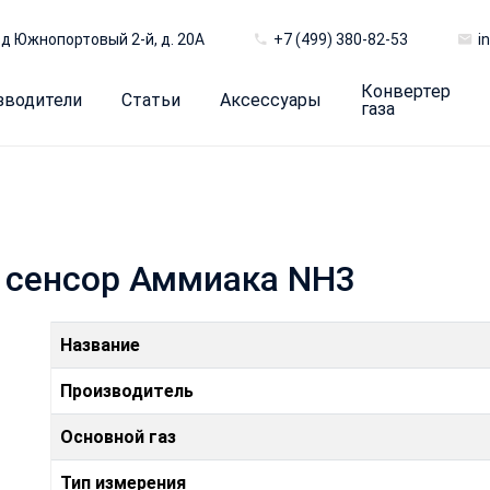
д Южнопортовый 2-й, д. 20А
+7 (499) 380-82-53
i
Конвертер
зводители
Статьи
Аксессуары
газа
 сенсор Аммиака NH3
Название
Производитель
Основной газ
Тип измерения