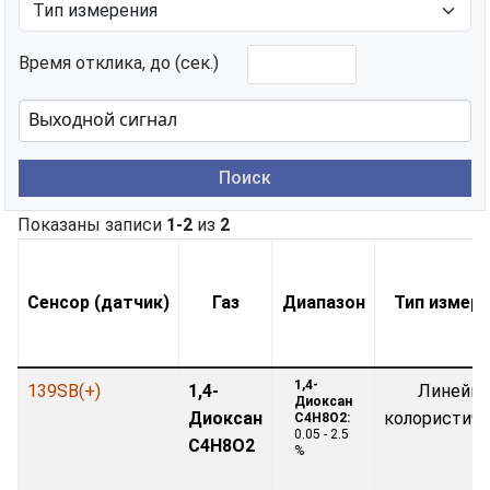
Время отклика, до (сек.)
Поиск
Показаны записи
1-2
из
2
Сенсор (датчик)
Газ
Диапазон
Тип измер
1,4-
139SB(+)
1,4-
Линейно
Диоксан
Диоксан
колористич
C4H8O2:
0.05 - 2.5
C4H8O2
%