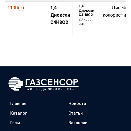
1,4-
119U(+)
1,4-
Линейно
Диоксан
Диоксан
колористич
C4H8O2:
20 - 500
C4H8O2
ppm
Главная
Новости
Каталог
Статьи
Газы
Вакансии