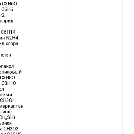
н C3H6O
 C6H6
r2
хлорид
 C6H14
ин N2H4
д хлора
тилен
опанол
ропиловый
 C3H8O
 C8H10
ол
ловый
 CH3OH
меркаптан
тиол)
(CH₃SH)
ьиная
а CH2O2