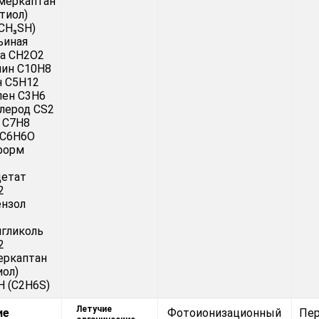
меркаптан
тиол)
(CH₃SH)
ьиная
а CH2O2
лин C10H8
н C5H12
лен C3H6
лерод CS2
 C7H8
 C6H6O
форм
цетат
2
ензол
гликоль
2
еркаптан
иол)
 (C2H6S)
Летучие
ие
Фотоионизационный
Пе