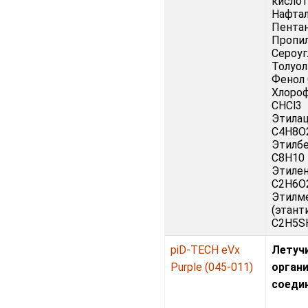
кислот
Нафта
Пента
Пропи
Сероуг
Толуол
Фенол
Хлоро
CHCl3
Этила
C4H8O
Этилб
C8H10
Этилен
C2H6O
Этилм
(этант
C2H5SH
piD-TECH eVx
Летуч
Purple (045-011)
орган
соеди