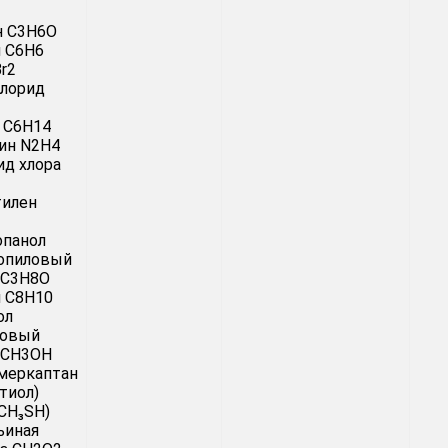
н C3H6O
 C6H6
r2
хлорид
 C6H14
ин N2H4
д хлора
тилен
опанол
ропиловый
 C3H8O
 C8H10
ол
ловый
 CH3OH
меркаптан
тиол)
(CH₃SH)
ьиная