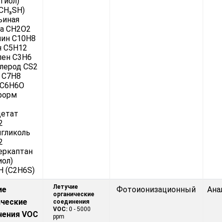
тиол)
(CH₃SH)
ьиная
а CH2O2
лин C10H8
н C5H12
лен C3H6
лерод CS2
 C7H8
 C6H6O
форм
цетат
2
гликоль
2
еркаптан
иол)
 (C2H6S)
Летучие
ие
Фотоионизационный
Ана
органические
ические
соединения
VOC:
0 - 5000
нения VOC
ppm