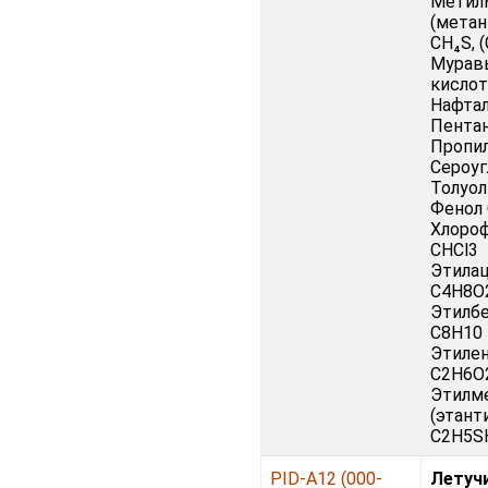
Метил
(метан
CH₄S, 
Мурав
кислот
Нафта
Пента
Пропи
Сероуг
Толуол
Фенол
Хлоро
CHCl3
Этила
C4H8O
Этилб
C8H10
Этилен
C2H6O
Этилм
(этант
C2H5SH
PID-A12 (000-
Летуч