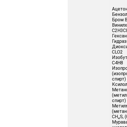
Ацето
Бензол
Бром B
Винил
C2H3Cl
Гексан
Гидраз
Диокси
CLO2
Изобу
C4H8
Изопр
(изоп
спирт)
Ксилол
Метан
(мети
спирт)
Метил
(метан
CH₄S, 
Мурав