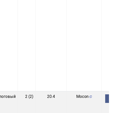
логовый
2 (2)
20.4
Mocon