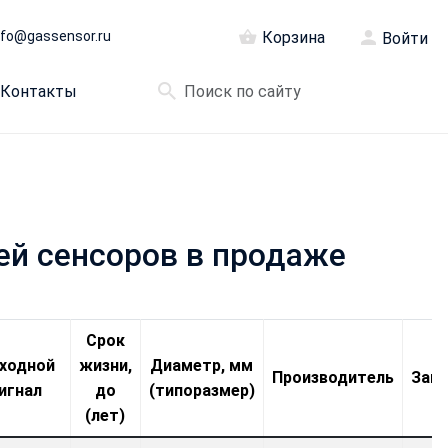
nfo@gassensor.ru
Корзина
Войти
Контакты
ей сенсоров в продаже
Срок
ходной
жизни,
Диаметр, мм
Производитель
Зака
игнал
до
(типоразмер)
(лет)