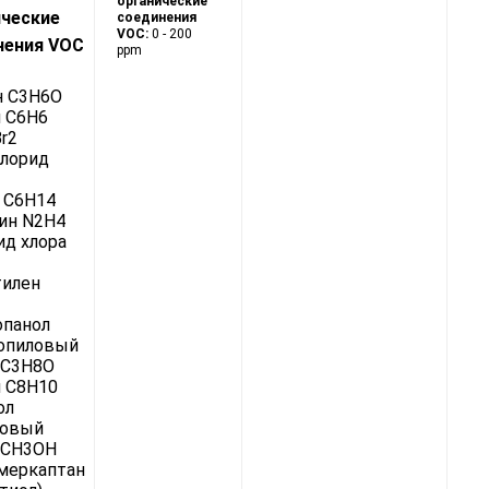
органические
ические
соединения
VOC:
0 - 200
нения VOC
ppm
н C3H6O
 C6H6
r2
хлорид
 C6H14
ин N2H4
д хлора
тилен
опанол
ропиловый
 C3H8O
 C8H10
ол
ловый
 CH3OH
меркаптан