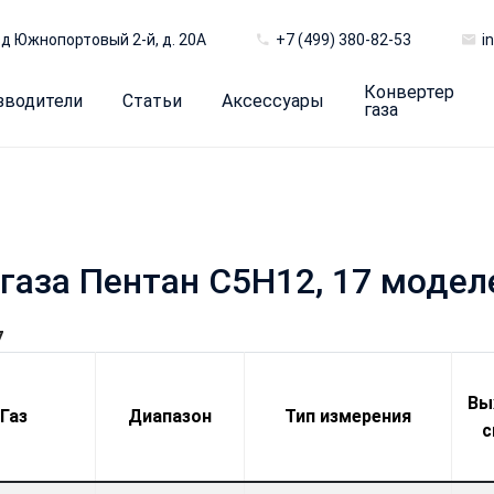
д Южнопортовый 2-й, д. 20А
+7 (499) 380-82-53
i
Конвертер
зводители
Статьи
Аксессуары
газа
газа Пентан C5H12, 17 модел
7
Вы
Газ
Диапазон
Тип измерения
с