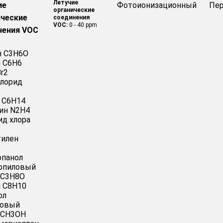
Летучие
ие
Фотоионизационный
Пе
органические
ические
соединения
VOC:
0 - 40 ppm
нения VOC
н C3H6O
 C6H6
r2
хлорид
 C6H14
ин N2H4
д хлора
тилен
опанол
ропиловый
 C3H8O
 C8H10
ол
ловый
 CH3OH