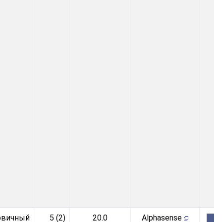
рвичный
5 (2)
20.0
Alphasense