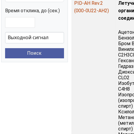
PID-AH Rev.2
Летуч
Время отклика, до (сек.)
(000-0U22-AH2)
орган
соеди
Ацето
Бензол
Бром B
Винил
Поиск
C2H3Cl
Гексан
Гидраз
Диокси
CLO2
Изобу
C4H8
Изопр
(изоп
спирт)
Ксилол
Метан
(мети
спирт)