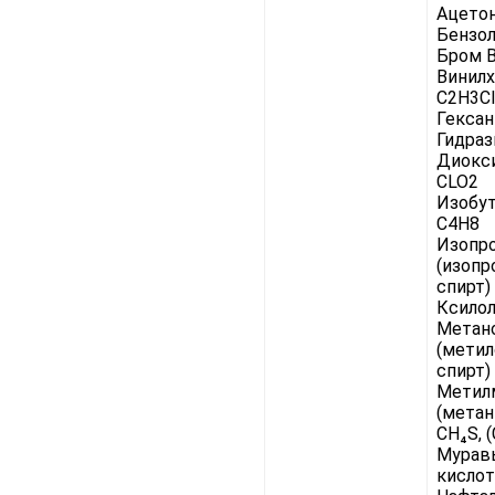
Ацето
Бензол
Бром B
Винил
C2H3Cl
Гексан
Гидраз
Диокси
CLO2
Изобу
C4H8
Изопр
(изоп
спирт)
Ксилол
Метан
(мети
спирт)
Метил
(метан
CH₄S, 
Мурав
кислот