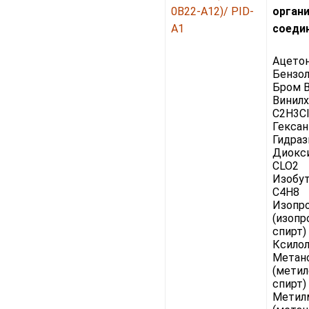
0B22-A12)/ PID-
орган
A1
соеди
Ацето
Бензол
Бром B
Винил
C2H3Cl
Гексан
Гидраз
Диокси
CLO2
Изобу
C4H8
Изопр
(изоп
спирт)
Ксилол
Метан
(мети
спирт)
Метил