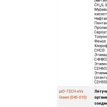
(метан
CH₄S, 
Мурав
кислот
Нафта
Пента
Пропи
Сероуг
Толуол
Фенол
Хлоро
CHCl3
Этила
C4H8O
Этилен
C2H6O
Этилм
(этант
C2H5SH
piD-TECH eVx
Летуч
Green (045-010)
орган
соеди