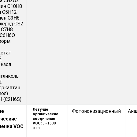
а CH2O2
лин C10H8
н C5H12
лен C3H6
лерод CS2
 C7H8
 C6H6O
форм
цетат
2
ензол
гликоль
2
еркаптан
иол)
 (C2H6S)
Летучие
ие
Фотоионизационный
Ана
органические
ические
соединения
VOC:
0 - 1500
нения VOC
ppm