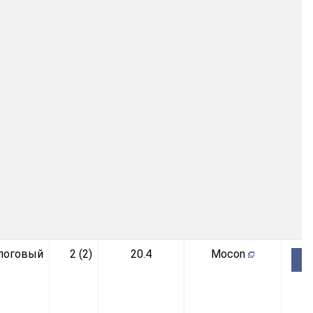
логовый
2 (2)
20.4
Mocon