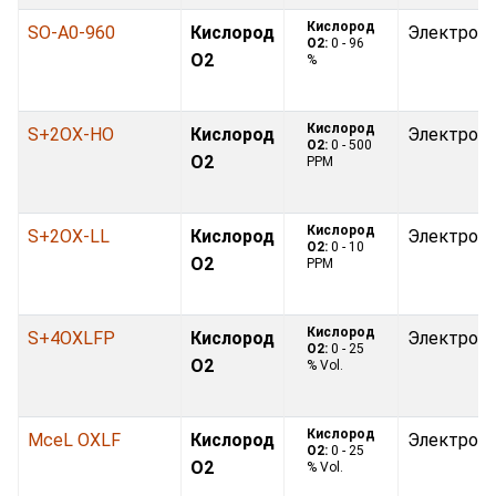
Кислород
SO-A0-960
Кислород
Электрох
O2:
0 - 96
O2
%
Кислород
S+2OX-HO
Кислород
Электрох
O2:
0 - 500
O2
PPM
Кислород
S+2OX-LL
Кислород
Электрох
O2:
0 - 10
O2
PPM
Кислород
S+4OXLFP
Кислород
Электрох
O2:
0 - 25
O2
% Vol.
Кислород
MceL OXLF
Кислород
Электрох
O2:
0 - 25
O2
% Vol.