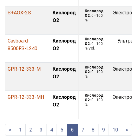
Кислород
S+AOX-2S
Кислород
Электрох
O2:
0 - 100
O2
%
Кислород
Gasboard-
Кислород
Ультраз
O2:
0 - 100
8500FS-L240
O2
% Vol.
Кислород
GPR-12-333-M
Кислород
Электрох
O2:
0 - 100
O2
%
Кислород
GPR-12-333-MH
Кислород
Электрох
O2:
0 - 100
O2
%
«
1
2
3
4
5
6
7
8
9
10
»