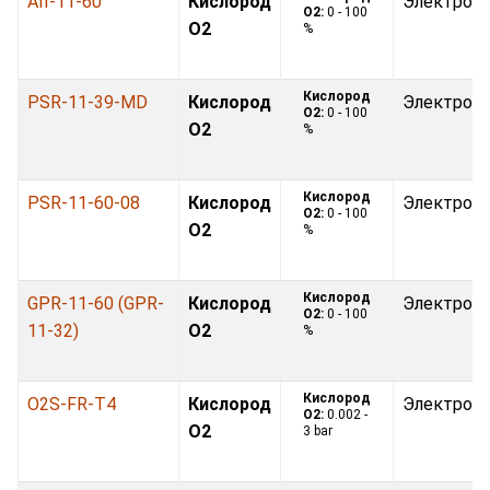
AII-11-60
Кислород
Электрох
O2:
0 - 100
O2
%
Кислород
PSR-11-39-MD
Кислород
Электрох
O2:
0 - 100
O2
%
Кислород
PSR-11-60-08
Кислород
Электрох
O2:
0 - 100
O2
%
Кислород
GPR-11-60 (GPR-
Кислород
Электрох
O2:
0 - 100
11-32)
O2
%
Кислород
O2S-FR-T4
Кислород
Электрох
O2:
0.002 -
O2
3 bar