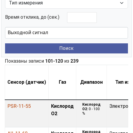
Время отклика, до (сек.)
Поиск
Показаны записи
101-120
из
239
Сенсор (датчик)
Газ
Диапазон
Тип из
Кислород
PSR-11-55
Кислород
Электрох
O2:
0 - 100
O2
%
Кислород